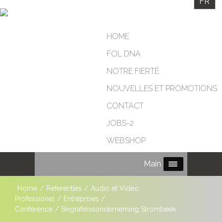
FR
HOME
FOL DNA
NOTRE FIERTÉ
NOUVELLES ET PROMOTIONS
CONTACT
JOBS-2
WEBSHOP
Main Menu
Home
/
Referenties
/
Audio et Video
Professionel
/
Entreprises /
Conférence
/
Begrafenisonderneming Strombeek