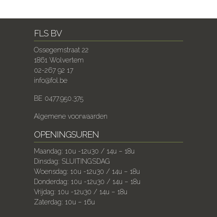
FLS BV
Ossegemstraat 22
1861 Wolvertem
02-267 92 17
info@fol.be
BE 0477.950.375
Algemene voorwaarden
OPENINGSUREN
Maandag: 10u -12u30 / 14u – 18u
Dinsdag: SLUITINGSDAG
Woensdag: 10u -12u30 / 14u – 18u
Donderdag: 10u -12u30 / 14u – 18u
Vrijdag: 10u -12u30 / 14u – 18u
Zaterdag: 10u – 16u