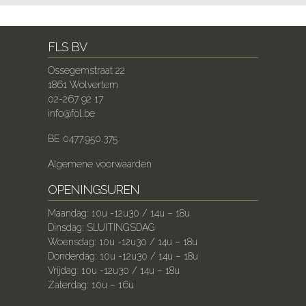
FLS BV
Ossegemstraat 22
1861 Wolvertem
02-267 92 17
info@fol.be
BE 0477.950.375
Algemene voorwaarden
OPENINGSUREN
Maandag: 10u -12u30 / 14u – 18u
Dinsdag: SLUITINGSDAG
Woensdag: 10u -12u30 / 14u – 18u
Donderdag: 10u -12u30 / 14u – 18u
Vrijdag: 10u -12u30 / 14u – 18u
Zaterdag: 10u – 16u