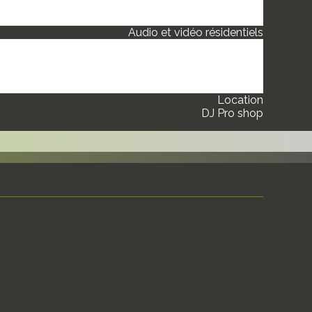
owalls Projection
réseau et automatisation
Audio et vidéo résidentiels
ec impact
g Wi-Fi et audio portable
design pour TV, projection et AV
réseau et automatisation
Location
DJ Pro shop