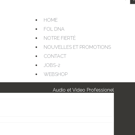
HOME
FOL DNA
NOTRE FIERTÉ
NOUVELLES ET PROMOTIONS
CONTACT
JOBS-2
WEBSHOP
Audio et Video Professionel
 audio professionnelles
nd Music, Paging et evacuation
 audio portables pour guides touristiques et sans fil
ive Music
 vidéo professionnelles
ignage
nférence