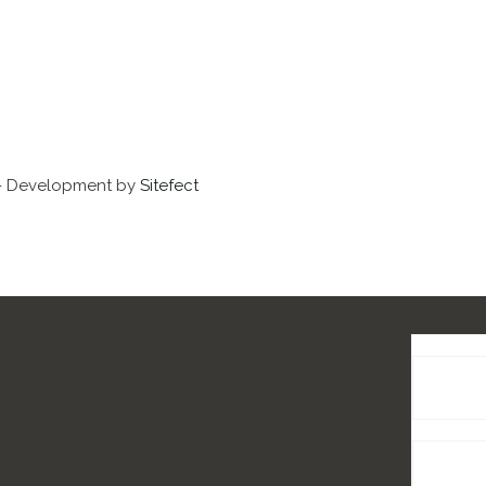
 - Development by
Sitefect
Solutions
Backgrou
Solutions
Podium L
Solutions
Digital S
Vidéoco