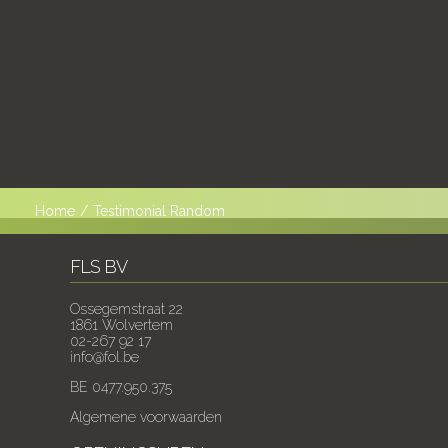
Home
/
Testimonial Random
FLS BV
Ossegemstraat 22
1861 Wolvertem
02-267 92 17
info@fol.be
BE 0477.950.375
Algemene voorwaarden