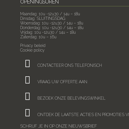
OPENINGSUREN
Maandag: 10u -12u30 / 14u – 18u
Dinsdag: SLUITINGSDAG
Woensdag: 10u -12u30 / 14u – 18u
Donderdag: 10u -12u30 / 14u – 18u
Vrijdag: 10u -12u30 / 14u – 18u
Zaterdag: 10u – 16u
Privacy beleid
Cookie policy
CONTACTEER ONS TELEFONISCH
VRAAG UW OFFERTE AAN
BEZOEK ONZE BELEVINGSWINKEL
ONTDEK DE LAATSTE ACTIES EN PROMOTIES V
SCHRIJF JE IN OP ONZE NIEUWSBRIEF