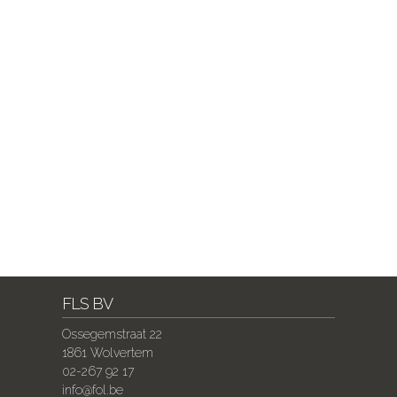
FLS BV
Ossegemstraat 22
1861 Wolvertem
02-267 92 17
info@fol.be