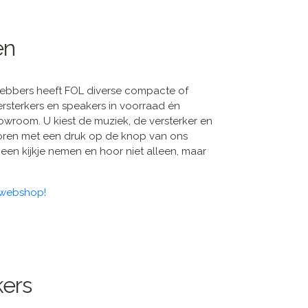
en
hebbers heeft FOL diverse compacte of
ersterkers en speakers in voorraad én
wroom. U kiest de muziek, de versterker en
horen met een druk op de knop van ons
en kijkje nemen en hoor niet alleen, maar
 webshop!
kers