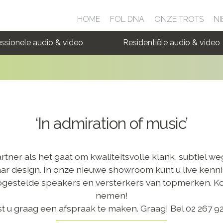
HOME
FOL DNA
ONZE TROTS
NI
ssionele audio & video
Residentiële audio & video
‘In admiration of music’
rtner als het gaat om kwaliteitsvolle klank, subtiel w
baar design. In onze nieuwe showroom kunt u live ken
opgestelde speakers en versterkers van topmerken. Ko
nemen!
 u graag een afspraak te maken. Graag! Bel 02 267 92