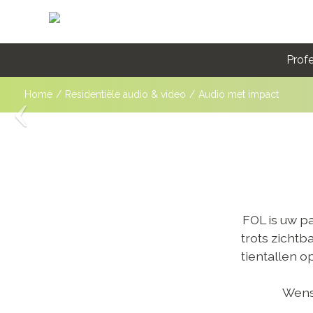
Profe
Home
/
Residentiële audio & video
/
Audio met impact
FOL is uw pa
trots zicht
tientallen 
Wenst