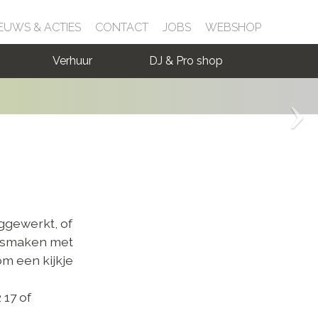
EUWS & ACTIES
CONTACT
JOBS
WEBSHOP
Verhuur
DJ & Pro shop
eggewerkt, of
nismaken met
m een kijkje
 17 of