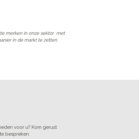
tste merken in onze sektor met
nier in de markt te zetten.
ieden voor u? Kom gerust
te bespreken.