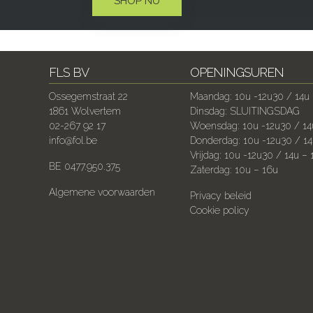
SHOP NU
FLS BV
OPENINGSUREN
Ossegemstraat 22
Maandag: 10u -12u30 / 14u 
1861 Wolvertem
Dinsdag: SLUITINGSDAG
02-267 92 17
Woensdag: 10u -12u30 / 14
info@fol.be
Donderdag: 10u -12u30 / 14
Vrijdag: 10u -12u30 / 14u – 
BE 0477.950.375
Zaterdag: 10u – 16u
Algemene voorwaarden
Privacy beleid
Cookie policy