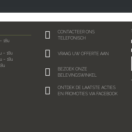
CONTACTEER ONS
TELEFONISCH
– 18u
u – 18u
VRAAG UW OFFERTE AAN
u – 18u
18u
BEZOEK ONZE
BELEVINGSWINKEL
ONTDEK DE LAATSTE ACTIES
EN PROMOTIES VIA FACEBOOK