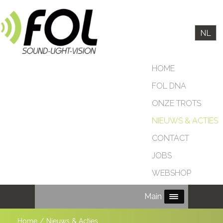
NL
HOME
FOL DNA
ONZE TROTS
NIEUWS & ACTIES
CONTACT
JOBS
WEBSHOP
Main Menu
Home
/
Nieuws & Acties