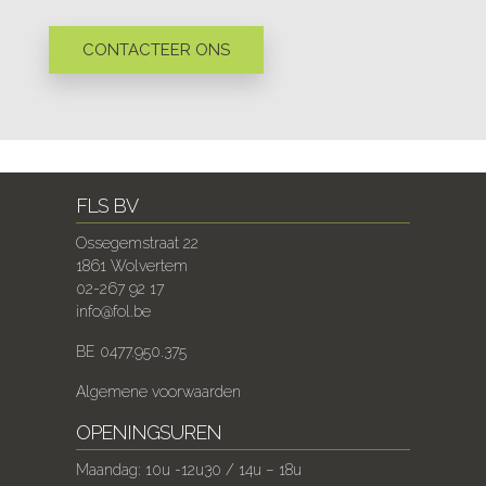
CONTACTEER ONS
FLS BV
Ossegemstraat 22
1861 Wolvertem
02-267 92 17
info@fol.be
BE 0477.950.375
Algemene voorwaarden
OPENINGSUREN
Maandag: 10u -12u30 / 14u – 18u