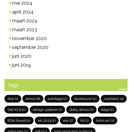
mei 2024
april 2024
maart 2024
maart 2023
november 2020
september 2020
juni 2020
juni 2019
Tags
Ace
(1)
atmos
(6)
aventage
(1)
bluesound
(2)
cashback
(5)
Dali IO-6
(1)
design speaker
(1)
dolby atmos
(7)
edge
(1)
EISA Award
(1)
ek 2024
(1)
era
(2)
fol
(1)
hdmi arc
(1)
hdmi earc
(1)
hifi
(10)
high resolution audio
(3)