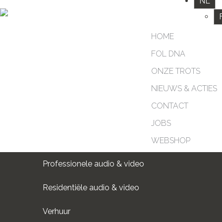
NL
HOME
FOL DNA
ONZE TROTS
NIEUWS & ACTIES
CONTACT
JOBS
WEBSHOP
Professionele audio & video
Residentiële audio & video
Verhuur