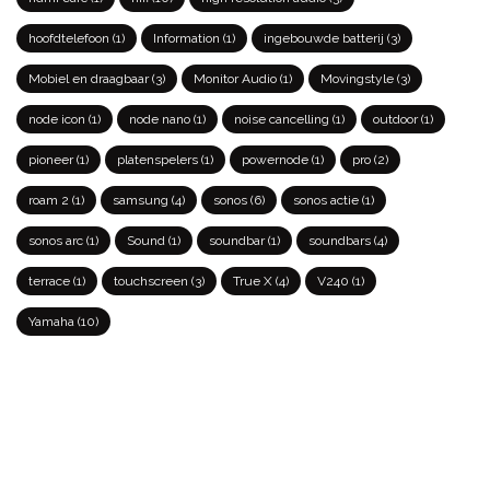
hoofdtelefoon
(1)
Information
(1)
ingebouwde batterij
(3)
Mobiel en draagbaar
(3)
Monitor Audio
(1)
Movingstyle
(3)
node icon
(1)
node nano
(1)
noise cancelling
(1)
outdoor
(1)
pioneer
(1)
platenspelers
(1)
powernode
(1)
pro
(2)
roam 2
(1)
samsung
(4)
sonos
(6)
sonos actie
(1)
sonos arc
(1)
Sound
(1)
soundbar
(1)
soundbars
(4)
terrace
(1)
touchscreen
(3)
True X
(4)
V240
(1)
Yamaha
(10)