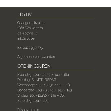
FLS BV
Ossegemstraat 22
1861 Wolvertem
02-267 92 17
info@fol.be
BE 0477.950.375
Algemene voorwaarden
OPENINGSUREN
Maandag: 10u -12u30 / 14u – 18u
Dinsdag: SLUITINGSDAG
Woensdag: 10u -12u30 / 14u – 18u
Donderdag: 10u -12u30 / 14u – 18u
Vrijdag: 10u -12u30 / 14u – 18u
Zaterdag: 10u – 16u
Privacy beleid