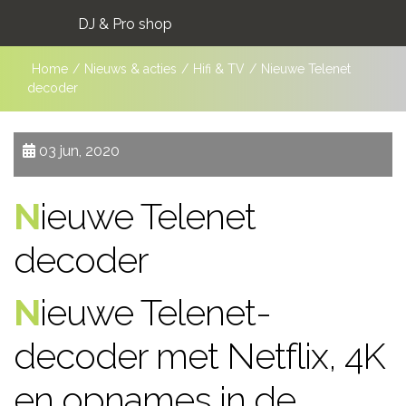
DJ & Pro shop
Home
/
Nieuws & acties
/
Hifi & TV
/
Nieuwe Telenet
decoder
03 jun, 2020
Nieuwe Telenet
decoder
Nieuwe Telenet-
decoder met Netflix, 4K
en opnames in de