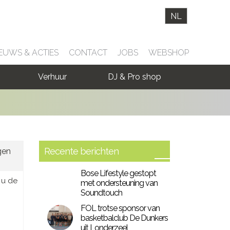
NL
EUWS & ACTIES
CONTACT
JOBS
WEBSHOP
Verhuur
DJ & Pro shop
Recente berichten
gen
Bose Lifestyle gestopt
 u de
met ondersteuning van
Soundtouch
FOL trotse sponsor van
basketbalclub De Dunkers
uit Londerzeel