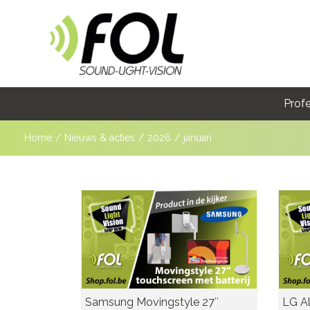
Profe
Home
/
Nieuws & acties
/
2026
/
januari
Samsung Movingstyle 27″
LG Al