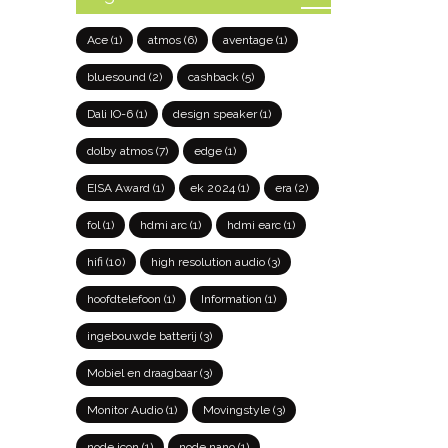
Ace
(1)
atmos
(6)
aventage
(1)
bluesound
(2)
cashback
(5)
Dali IO-6
(1)
design speaker
(1)
dolby atmos
(7)
edge
(1)
EISA Award
(1)
ek 2024
(1)
era
(2)
fol
(1)
hdmi arc
(1)
hdmi earc
(1)
hifi
(10)
high resolution audio
(3)
hoofdtelefoon
(1)
Information
(1)
ingebouwde batterij
(3)
Mobiel en draagbaar
(3)
Monitor Audio
(1)
Movingstyle
(3)
node icon
(1)
node nano
(1)