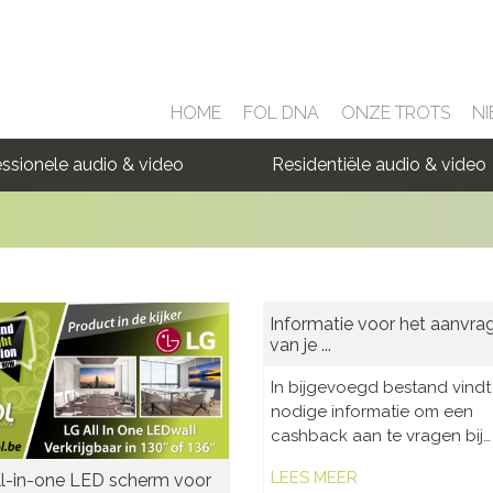
HOME
FOL DNA
ONZE TROTS
NI
ssionele audio & video
Residentiële audio & video
Informatie voor het aanvra
van je ...
In bijgevoegd bestand vindt
nodige informatie om een
cashback aan te vragen bij…
LEES MEER
l-in-one LED scherm voor