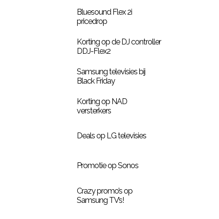
Bluesound Flex 2i
pricedrop
Korting op de DJ controller
DDJ-Flex2
Samsung televisies bij
Black Friday
Korting op NAD
versterkers
Deals op LG televisies
Promotie op Sonos
Crazy promo’s op
Samsung TV’s!