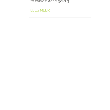
televisies: Actie geldig…
LEES MEER