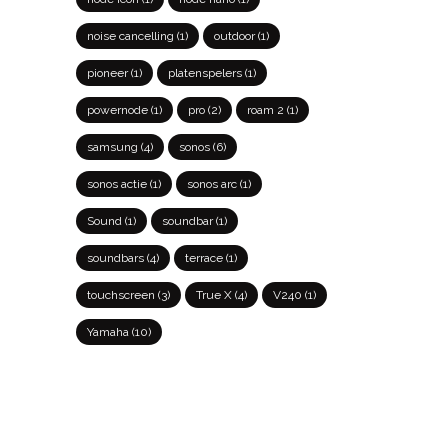
noise cancelling
(1)
outdoor
(1)
pioneer
(1)
platenspelers
(1)
powernode
(1)
pro
(2)
roam 2
(1)
samsung
(4)
sonos
(6)
sonos actie
(1)
sonos arc
(1)
Sound
(1)
soundbar
(1)
soundbars
(4)
terrace
(1)
touchscreen
(3)
True X
(4)
V240
(1)
Yamaha
(10)