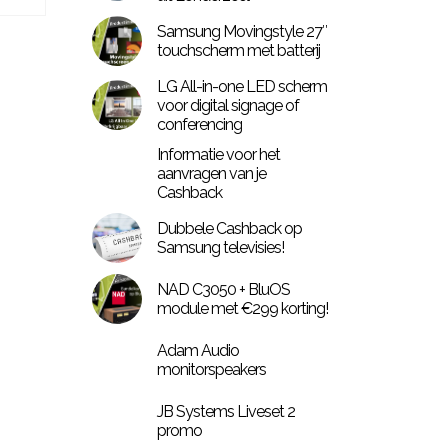
Samsung Movingstyle 27″
touchscherm met batterij
LG All-in-one LED scherm
voor digital signage of
conferencing
Informatie voor het
aanvragen van je
Cashback
Dubbele Cashback op
Samsung televisies!
NAD C3050 + BluOS
module met €299 korting!
Adam Audio
monitorspeakers
JB Systems Liveset 2
promo