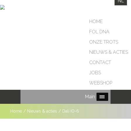
NL
HOME
FOL DNA
ONZE TROTS
NIEUWS & ACTIES
CONTACT
JOBS
WEBSHOP
Main Menu
Home
/
Nieuws & acties
/
Dali IO-6