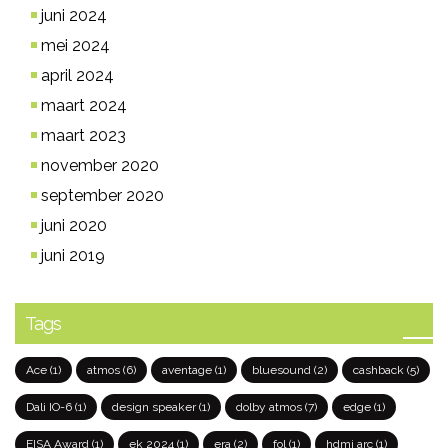
juni 2024
mei 2024
april 2024
maart 2024
maart 2023
november 2020
september 2020
juni 2020
juni 2019
Tags
Ace
(1)
atmos
(6)
aventage
(1)
bluesound
(2)
cashback
(5)
Dali IO-6
(1)
design speaker
(1)
dolby atmos
(7)
edge
(1)
EISA Award
(1)
ek 2024
(1)
era
(2)
fol
(1)
hdmi arc
(1)