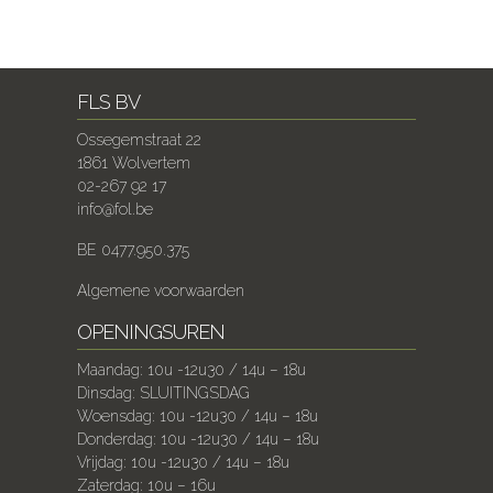
FLS BV
Ossegemstraat 22
1861 Wolvertem
02-267 92 17
info@fol.be
BE 0477.950.375
Algemene voorwaarden
OPENINGSUREN
Maandag: 10u -12u30 / 14u – 18u
Dinsdag: SLUITINGSDAG
Woensdag: 10u -12u30 / 14u – 18u
Donderdag: 10u -12u30 / 14u – 18u
Vrijdag: 10u -12u30 / 14u – 18u
Zaterdag: 10u – 16u