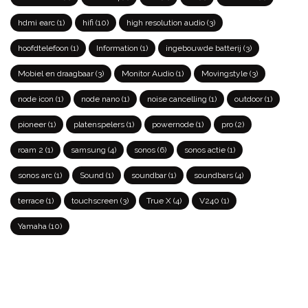
hdmi earc
(1)
hifi
(10)
high resolution audio
(3)
hoofdtelefoon
(1)
Information
(1)
ingebouwde batterij
(3)
Mobiel en draagbaar
(3)
Monitor Audio
(1)
Movingstyle
(3)
node icon
(1)
node nano
(1)
noise cancelling
(1)
outdoor
(1)
pioneer
(1)
platenspelers
(1)
powernode
(1)
pro
(2)
roam 2
(1)
samsung
(4)
sonos
(6)
sonos actie
(1)
sonos arc
(1)
Sound
(1)
soundbar
(1)
soundbars
(4)
terrace
(1)
touchscreen
(3)
True X
(4)
V240
(1)
Yamaha
(10)