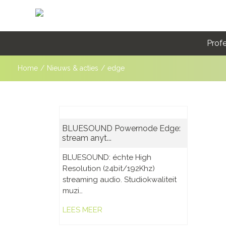
Profe
Home
/
Nieuws & acties
/
edge
BLUESOUND Powernode Edge:
stream anyt...
BLUESOUND: échte High
Resolution (24bit/192Khz)
streaming audio. Studiokwaliteit
muzi…
LEES MEER