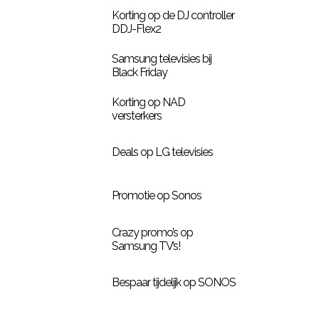
Korting op de DJ controller
DDJ-Flex2
Samsung televisies bij
Black Friday
Korting op NAD
versterkers
Deals op LG televisies
Promotie op Sonos
Crazy promo’s op
Samsung TV’s!
Bespaar tijdelijk op SONOS