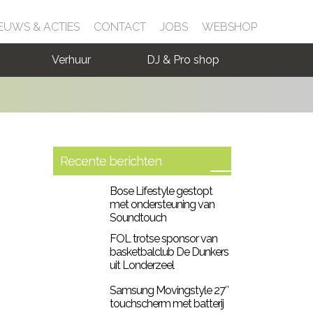
EUWS & ACTIES
CONTACT
JOBS
WEBSHOP
Verhuur
DJ & Pro shop
Recente berichten
Bose Lifestyle gestopt
met ondersteuning van
Soundtouch
FOL trotse sponsor van
basketbalclub De Dunkers
uit Londerzeel
Samsung Movingstyle 27″
touchscherm met batterij