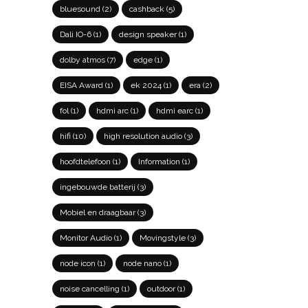
bluesound
(2)
cashback
(5)
Dali IO-6
(1)
design speaker
(1)
dolby atmos
(7)
edge
(1)
EISA Award
(1)
ek 2024
(1)
era
(2)
fol
(1)
hdmi arc
(1)
hdmi earc
(1)
hifi
(10)
high resolution audio
(3)
hoofdtelefoon
(1)
Information
(1)
ingebouwde batterij
(3)
Mobiel en draagbaar
(3)
Monitor Audio
(1)
Movingstyle
(3)
node icon
(1)
node nano
(1)
noise cancelling
(1)
outdoor
(1)