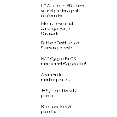
LG All-in-one LED scherm
voor digital signage of
conferencing
Informatie voor het
aanvragen van je
Cashback
Dubbele Cashback op
Samsung televisies!
NAD C3050 + BluOS
module met €299 korting!
Adam Audio
monitorspeakers
JB Systems Liveset 2
promo
Bluesound Flex 2i
pricedrop