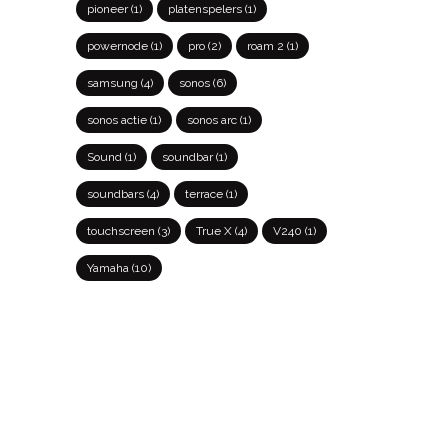
pioneer
(1)
platenspelers
(1)
powernode
(1)
pro
(2)
roam 2
(1)
samsung
(4)
sonos
(6)
sonos actie
(1)
sonos arc
(1)
Sound
(1)
soundbar
(1)
soundbars
(4)
terrace
(1)
touchscreen
(3)
True X
(4)
V240
(1)
Yamaha
(10)