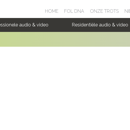
HOME
FOL DNA
ONZE TROTS
NI
ssionele audio & video
Residentiële audio & video