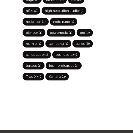
hifi
(10)
high resolution audio
(3)
node icon
(1)
node nano
(1)
pioneer
(1)
powernode
(1)
pro
(2)
roam 2
(1)
samsung
(1)
sonos
(6)
sonos actie
(1)
soundbars
(3)
terrace
(1)
tourne-disques
(1)
True X
(3)
Yamaha
(9)