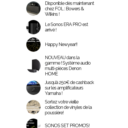
Disponible dès maintenant
chez FOL : Bowers &
Wilkins !
Le Sonos ERA PRO est
arrivé !
Happy Newyear!!
NOUVEAU dans la
gamme ! Système audio
multi-pièces Denon
HOME
Jusqu’à 250€ de cashback
sur les amplificateurs
Yamaha !
Sortez votre vieille
collection de vinyles de la
poussière!
SONOS SET PROMO’S!