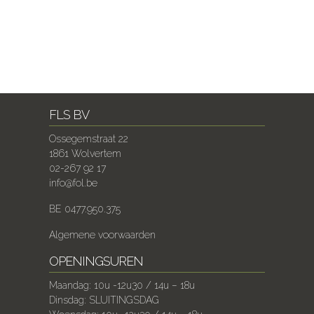
FLS BV
Ossegemstraat 22
1861 Wolvertem
02-267 92 17
info@fol.be
BE 0477.950.375
Algemene voorwaarden
OPENINGSUREN
Maandag: 10u -12u30 / 14u – 18u
Dinsdag: SLUITINGSDAG