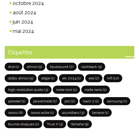
octobre 2024
août 2024
juin 2024
mai 2024
Étiquettes
Ace
(1)
atmos
(5)
bluesound
(2)
cashback
(5)
dolby atmos
(5)
edge
(1)
ek 2024
(1)
era
(2)
hifi
(10)
high resolution audio
(3)
node icon
(1)
node nano
(1)
pioneer
(1)
powernode
(1)
pro
(2)
roam 2
(1)
samsung
(1)
sonos
(6)
sonos actie
(1)
soundbars
(3)
terrace
(1)
tourne-disques
(1)
True X
(3)
Yamaha
(9)