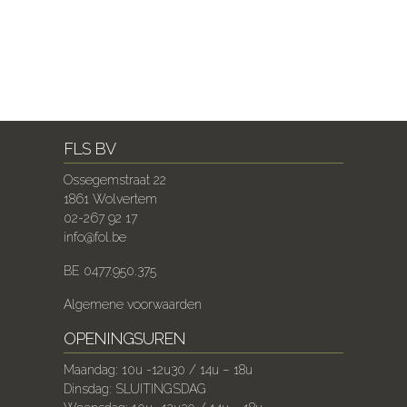
FLS BV
Ossegemstraat 22
1861 Wolvertem
02-267 92 17
info@fol.be
BE 0477.950.375
Algemene voorwaarden
OPENINGSUREN
Maandag: 10u -12u30 / 14u – 18u
Dinsdag: SLUITINGSDAG