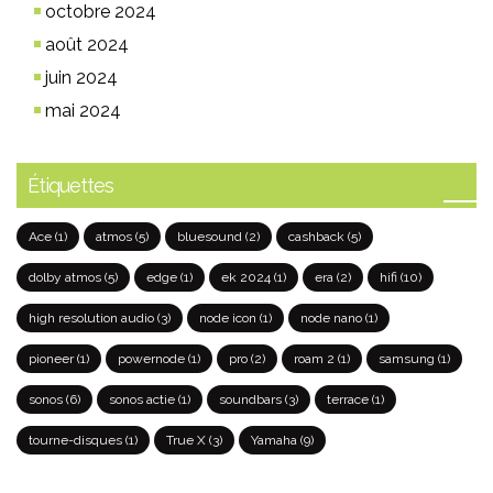
octobre 2024
août 2024
juin 2024
mai 2024
Étiquettes
Ace
(1)
atmos
(5)
bluesound
(2)
cashback
(5)
dolby atmos
(5)
edge
(1)
ek 2024
(1)
era
(2)
hifi
(10)
high resolution audio
(3)
node icon
(1)
node nano
(1)
pioneer
(1)
powernode
(1)
pro
(2)
roam 2
(1)
samsung
(1)
sonos
(6)
sonos actie
(1)
soundbars
(3)
terrace
(1)
tourne-disques
(1)
True X
(3)
Yamaha
(9)