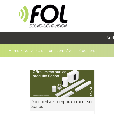
Aud
Home
/
Nouvelles et promotions
/
2025
/
octobre
économisez temporairement sur
Sonos