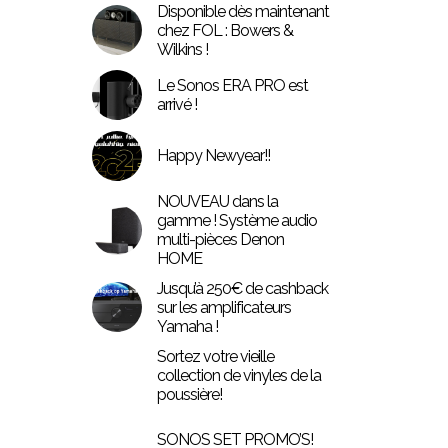
Disponible dès maintenant
chez FOL : Bowers &
Wilkins !
Le Sonos ERA PRO est
arrivé !
Happy Newyear!!
NOUVEAU dans la
gamme ! Système audio
multi-pièces Denon
HOME
Jusqu’à 250€ de cashback
sur les amplificateurs
Yamaha !
Sortez votre vieille
collection de vinyles de la
poussière!
SONOS SET PROMO’S!