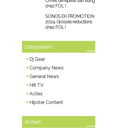
Offres de reprise Samsung
chez FOL !
SONOS EK PROMOTION
2024. Grosses réductions
chez FOL !
Categorieën
Dj Gear
Company News
General News
Hifi TV
Acties
Hipster Content
Archief