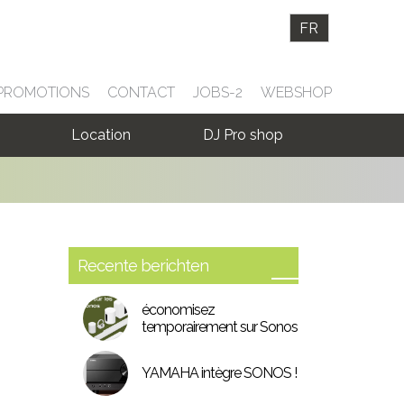
FR
 PROMOTIONS
CONTACT
JOBS-2
WEBSHOP
Location
DJ Pro shop
Recente berichten
économisez
temporairement sur Sonos
YAMAHA intègre SONOS !