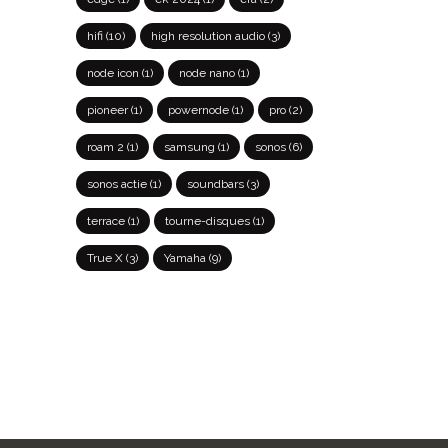
hifi
(10)
high resolution audio
(3)
node icon
(1)
node nano
(1)
pioneer
(1)
powernode
(1)
pro
(2)
roam 2
(1)
samsung
(1)
sonos
(6)
sonos actie
(1)
soundbars
(3)
terrace
(1)
tourne-disques
(1)
True X
(3)
Yamaha
(9)