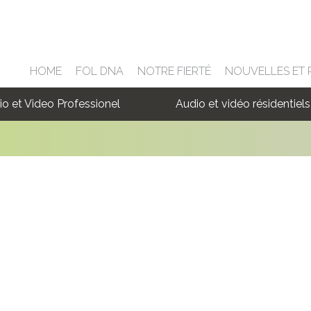
HOME
FOL DNA
NOTRE FIERTÉ
NOUVELLES ET
io et Video Professionel
Audio et vidéo résidentiels