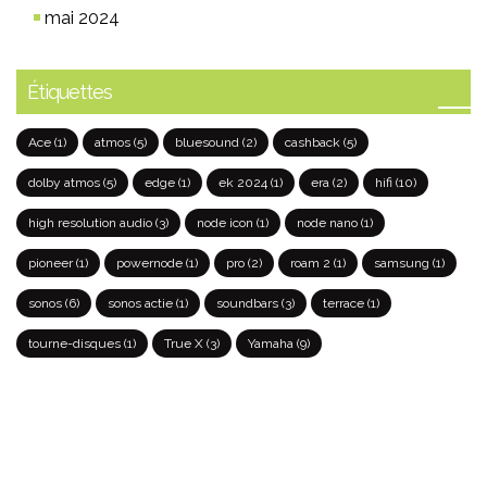
mai 2024
Étiquettes
Ace
(1)
atmos
(5)
bluesound
(2)
cashback
(5)
dolby atmos
(5)
edge
(1)
ek 2024
(1)
era
(2)
hifi
(10)
high resolution audio
(3)
node icon
(1)
node nano
(1)
pioneer
(1)
powernode
(1)
pro
(2)
roam 2
(1)
samsung
(1)
sonos
(6)
sonos actie
(1)
soundbars
(3)
terrace
(1)
tourne-disques
(1)
True X
(3)
Yamaha
(9)