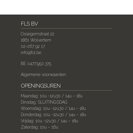
FLS BV
Ossegemstraat 22
1861 Wolvertem
02-267 92 17
info@fol.be
BE 0477.950.375
Algemene voorwaarden
OPENINGSUREN
Maandag: 10u -12u30 / 14u – 18u
Dinsdag: SLUITINGSDAG
Woensdag: 10u -12u30 / 14u – 18u
Donderdag: 10u -12u30 / 14u – 18u
Vrijdag: 10u -12u30 / 14u – 18u
Zaterdag: 10u – 16u