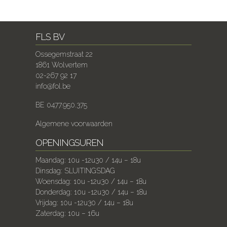
FLS BV
Ossegemstraat 22
1861 Wolvertem
02-267 92 17
info@fol.be
BE 0477.950.375
Algemene voorwaarden
OPENINGSUREN
Maandag: 10u -12u30 / 14u – 18u
Dinsdag: SLUITINGSDAG
Woensdag: 10u -12u30 / 14u – 18u
Donderdag: 10u -12u30 / 14u – 18u
Vrijdag: 10u -12u30 / 14u – 18u
Zaterdag: 10u – 16u