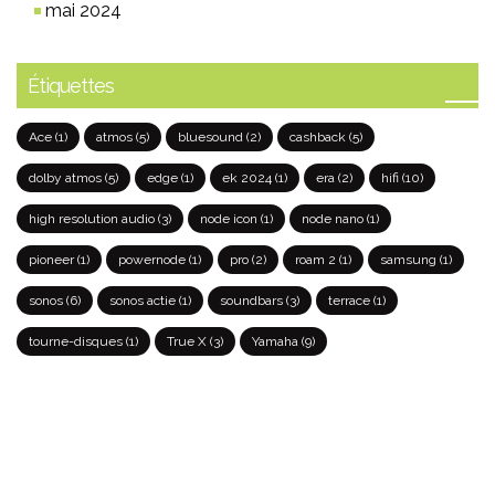
mai 2024
Étiquettes
Ace
(1)
atmos
(5)
bluesound
(2)
cashback
(5)
dolby atmos
(5)
edge
(1)
ek 2024
(1)
era
(2)
hifi
(10)
high resolution audio
(3)
node icon
(1)
node nano
(1)
pioneer
(1)
powernode
(1)
pro
(2)
roam 2
(1)
samsung
(1)
sonos
(6)
sonos actie
(1)
soundbars
(3)
terrace
(1)
tourne-disques
(1)
True X
(3)
Yamaha
(9)