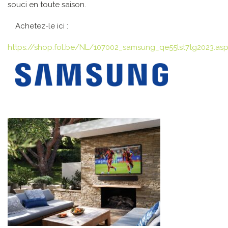
souci en toute saison.
Achetez-le ici :
https://shop.fol.be/NL/107002_samsung_qe55lst7tg2023.as