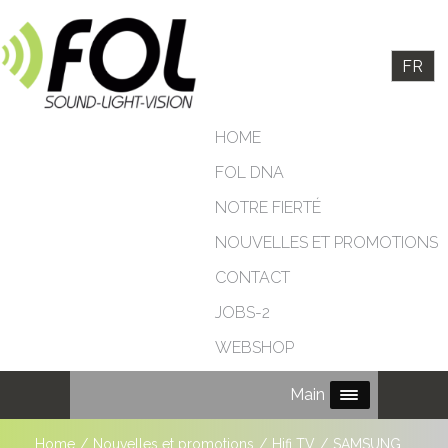
FR
HOME
FOL DNA
NOTRE FIERTÉ
NOUVELLES ET PROMOTIONS
CONTACT
JOBS-2
WEBSHOP
Main Menu
Home
/
Nouvelles et promotions
/
Hifi TV
/
SAMSUNG