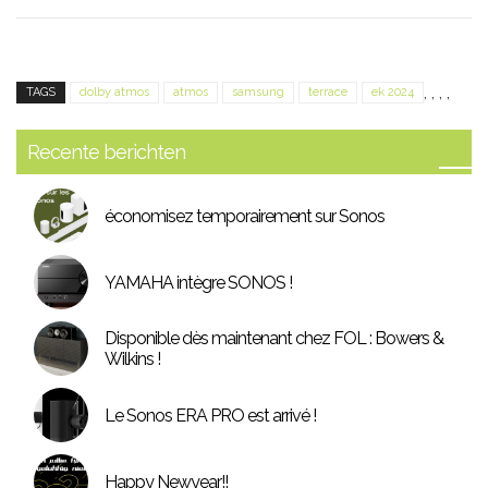
,
,
,
,
TAGS
dolby atmos
atmos
samsung
terrace
ek 2024
Recente berichten
économisez temporairement sur Sonos
YAMAHA intègre SONOS !
Disponible dès maintenant chez FOL : Bowers &
Wilkins !
Le Sonos ERA PRO est arrivé !
Happy Newyear!!