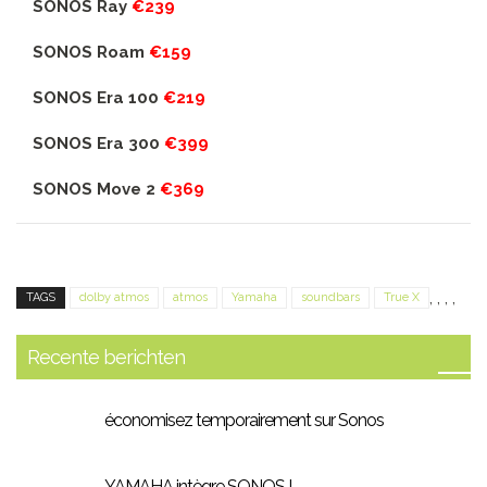
SONOS Ray
€239
SONOS
Roam
€159
SONOS Era 100
€219
SONOS Era 300
€399
SONOS Move 2
€369
,
,
,
,
TAGS
dolby atmos
atmos
Yamaha
soundbars
True X
Recente berichten
économisez temporairement sur Sonos
YAMAHA intègre SONOS !