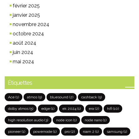
février 2025
janvier 2025
novembre 2024
octobre 2024
août 2024
juin 2024
mai 2024
Étiquettes
Ace
(1)
atmos
(5)
bluesound
(2)
cashback
(5)
dolby atmos
(5)
edge
(1)
ek 2024
(1)
era
(2)
hifi
(10)
high resolution audio
(3)
node icon
(1)
node nano
(1)
pioneer
(1)
powernode
(1)
pro
(2)
roam 2
(1)
samsung
(1)