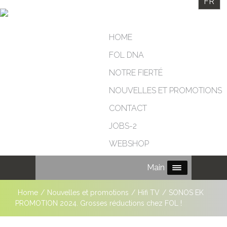
FR
HOME
FOL DNA
NOTRE FIERTÉ
NOUVELLES ET PROMOTIONS
CONTACT
JOBS-2
WEBSHOP
Main Menu
Home
/
Nouvelles et promotions
/
Hifi TV
/
SONOS EK
PROMOTION 2024. Grosses réductions chez FOL !