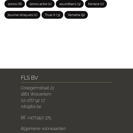
sonos
(6)
sonos actie
(1)
soundbars
(3)
terrace
(1)
tourne-disques
(1)
True X
(3)
Yamaha
(9)
FLS BV
Ossegemstraat 22
1861 Wolvertem
02-267 92 17
info@fol.be
BE 0477.950.375
Algemene voorwaarden