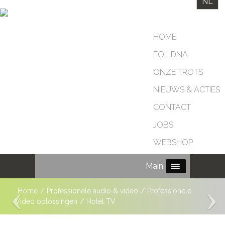
NL
HOME
FOL DNA
ONZE TROTS
NIEUWS & ACTIES
CONTACT
JOBS
WEBSHOP
Main Menu
Home
/
Professionele audio & video
/
Professionele
Video oplossingen
/
Hotel TV