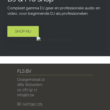
Compleet gamma DJ gear en professionele audio en
video, voor beginnende DJ als professionelen.
SHOP NU
FLS BV
Ossegemstraat 22
1861 Wolvertem
02-267 92 17
info@fol.be
BE 0477.950.375