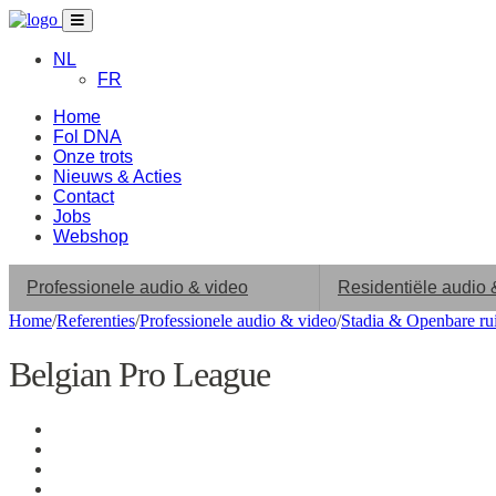
NL
FR
Home
Fol DNA
Onze trots
Nieuws & Acties
Contact
Jobs
Webshop
Professionele audio & video
Residentiële audio 
Home
/
Referenties
/
Professionele audio & video
/
Stadia & Openbare ru
Belgian Pro League