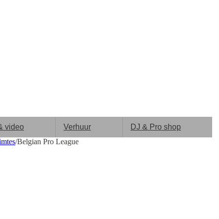
& video
Verhuur
DJ & Pro shop
imtes
/
Belgian Pro League