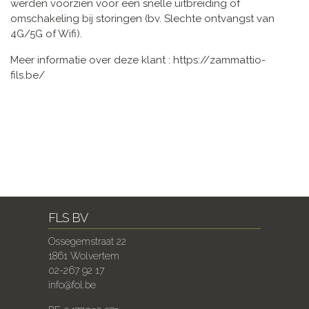
werden voorzien voor een snelle uitbreiding of
omschakeling bij storingen (bv. Slechte ontvangst van
4G/5G of Wifi).
Meer informatie over deze klant : https://zammattio-
fils.be/
FLS BV
Ossegemstraat 22
1861 Wolvertem
02-267 92 17
info@fol.be