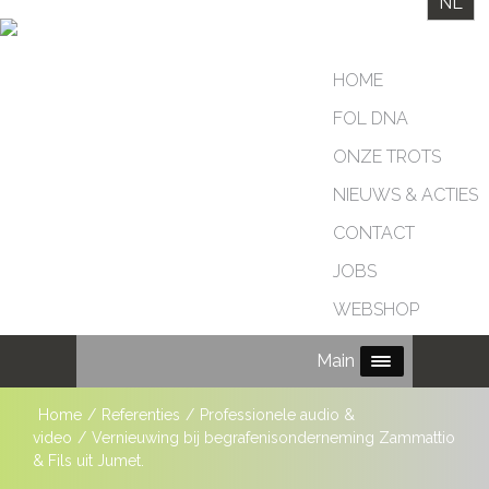
NL
HOME
FOL DNA
ONZE TROTS
NIEUWS & ACTIES
CONTACT
JOBS
WEBSHOP
Main Menu
Home
/
Referenties
/
Professionele audio &
video
/
Vernieuwing bij begrafenisonderneming Zammattio
& Fils uit Jumet.