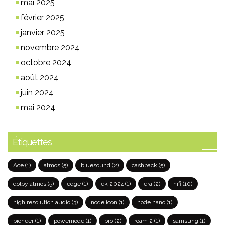
mai 2025
février 2025
janvier 2025
novembre 2024
octobre 2024
août 2024
juin 2024
mai 2024
Étiquettes
Ace
(1)
atmos
(5)
bluesound
(2)
cashback
(5)
dolby atmos
(5)
edge
(1)
ek 2024
(1)
era
(2)
hifi
(10)
high resolution audio
(3)
node icon
(1)
node nano
(1)
pioneer
(1)
powernode
(1)
pro
(2)
roam 2
(1)
samsung
(1)