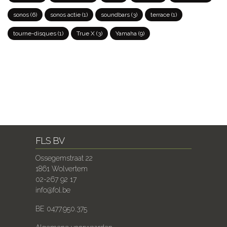
sonos
(6)
sonos actie
(1)
soundbars
(3)
terrace
(1)
tourne-disques
(1)
True X
(3)
Yamaha
(9)
FLS BV
Ossegemstraat 22
1861 Wolvertem
02-267 92 17
info@fol.be
BE 0477.950.375