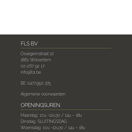
FLS BV
Ossegemstraat 22
1861 Wolvertem
02-267 92 17
info@fol.be
BE 0477.950.375
Algemene voorwaarden
OPENINGSUREN
Maandag: 10u -12u30 / 14u – 18u
Dinsdag: SLUITINGSDAG
Woensdag: 10u -12u30 / 14u – 18u