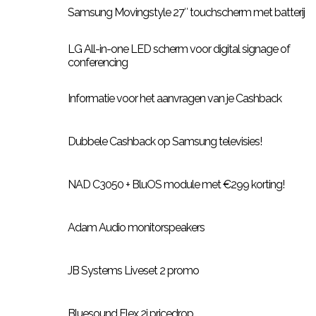
Samsung Movingstyle 27″ touchscherm met batterij
LG All-in-one LED scherm voor digital signage of
conferencing
Informatie voor het aanvragen van je Cashback
Dubbele Cashback op Samsung televisies!
NAD C3050 + BluOS module met €299 korting!
Adam Audio monitorspeakers
JB Systems Liveset 2 promo
Bluesound Flex 2i pricedrop