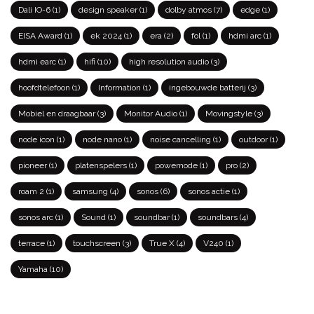
Dali IO-6
(1)
design speaker
(1)
dolby atmos
(7)
edge
(1)
EISA Award
(1)
ek 2024
(1)
era
(2)
fol
(1)
hdmi arc
(1)
hdmi earc
(1)
hifi
(10)
high resolution audio
(3)
hoofdtelefoon
(1)
Information
(1)
ingebouwde batterij
(3)
Mobiel en draagbaar
(3)
Monitor Audio
(1)
Movingstyle
(3)
node icon
(1)
node nano
(1)
noise cancelling
(1)
outdoor
(1)
pioneer
(1)
platenspelers
(1)
powernode
(1)
pro
(2)
roam 2
(1)
samsung
(4)
sonos
(6)
sonos actie
(1)
sonos arc
(1)
Sound
(1)
soundbar
(1)
soundbars
(4)
terrace
(1)
touchscreen
(3)
True X
(4)
V240
(1)
Yamaha
(10)