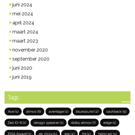
juni 2024
mei 2024
april 2024
maart 2024
maart 2023
november 2020
september 2020
juni 2020
juni 2019
Tags
Ace
(1)
atmos
(6)
aventage
(1)
bluesound
(2)
cashback
(5)
Dali IO-6
(1)
design speaker
(1)
dolby atmos
(7)
edge
(1)
EISA Award
(1)
ek 2024
(1)
era
(2)
fol
(1)
hdmi arc
(1)