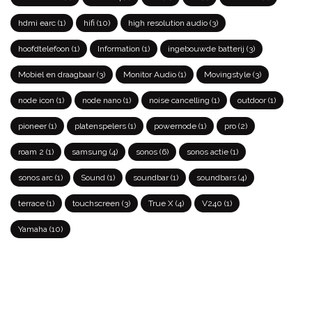
hdmi earc
(1)
hifi
(10)
high resolution audio
(3)
hoofdtelefoon
(1)
Information
(1)
ingebouwde batterij
(3)
Mobiel en draagbaar
(3)
Monitor Audio
(1)
Movingstyle
(3)
node icon
(1)
node nano
(1)
noise cancelling
(1)
outdoor
(1)
pioneer
(1)
platenspelers
(1)
powernode
(1)
pro
(2)
roam 2
(1)
samsung
(4)
sonos
(6)
sonos actie
(1)
sonos arc
(1)
Sound
(1)
soundbar
(1)
soundbars
(4)
terrace
(1)
touchscreen
(3)
True X
(4)
V240
(1)
Yamaha
(10)