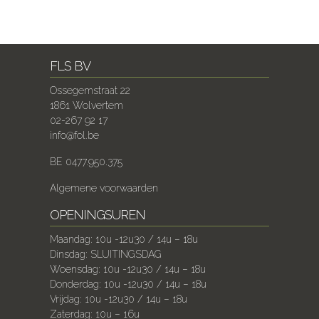
FLS BV
Ossegemstraat 22
1861 Wolvertem
02-267 92 17
info@fol.be
BE 0477.950.375
Algemene voorwaarden
OPENINGSUREN
Maandag: 10u -12u30 / 14u – 18u
Dinsdag: SLUITINGSDAG
Woensdag: 10u -12u30 / 14u – 18u
Donderdag: 10u -12u30 / 14u – 18u
Vrijdag: 10u -12u30 / 14u – 18u
Zaterdag: 10u – 16u