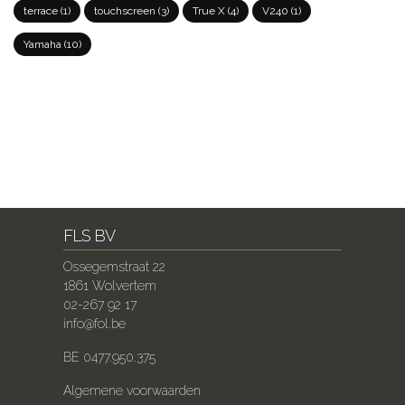
terrace
(1)
touchscreen
(3)
True X
(4)
V240
(1)
Yamaha
(10)
FLS BV
Ossegemstraat 22
1861 Wolvertem
02-267 92 17
info@fol.be
BE 0477.950.375
Algemene voorwaarden