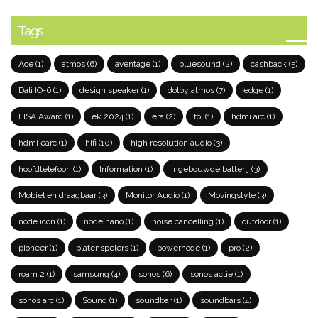
Tags
Ace
(1)
atmos
(6)
aventage
(1)
bluesound
(2)
cashback
(5)
Dali IO-6
(1)
design speaker
(1)
dolby atmos
(7)
edge
(1)
EISA Award
(1)
ek 2024
(1)
era
(2)
fol
(1)
hdmi arc
(1)
hdmi earc
(1)
hifi
(10)
high resolution audio
(3)
hoofdtelefoon
(1)
Information
(1)
ingebouwde batterij
(3)
Mobiel en draagbaar
(3)
Monitor Audio
(1)
Movingstyle
(3)
node icon
(1)
node nano
(1)
noise cancelling
(1)
outdoor
(1)
pioneer
(1)
platenspelers
(1)
powernode
(1)
pro
(2)
roam 2
(1)
samsung
(4)
sonos
(6)
sonos actie
(1)
sonos arc
(1)
Sound
(1)
soundbar
(1)
soundbars
(4)