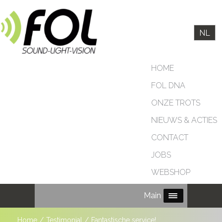
NL
HOME
FOL DNA
ONZE TROTS
NIEUWS & ACTIES
CONTACT
JOBS
WEBSHOP
Main Menu
Home
/
Testimonial
/
Fantastische service!