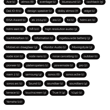
Ace
(1)
atmos
(6)
aventage
(1)
bluesound
(2)
cashback
(5)
Dali IO-6
(1)
design speaker
(1)
dolby atmos
(7)
edge
(1)
EISA Award
(1)
ek 2024
(1)
era
(2)
fol
(1)
hdmi arc
(1)
hdmi earc
(1)
hifi
(10)
high resolution audio
(3)
hoofdtelefoon
(1)
Information
(1)
ingebouwde batterij
(3)
Mobiel en draagbaar
(3)
Monitor Audio
(1)
Movingstyle
(3)
node icon
(1)
node nano
(1)
noise cancelling
(1)
outdoor
(1)
pioneer
(1)
platenspelers
(1)
powernode
(1)
pro
(2)
roam 2
(1)
samsung
(4)
sonos
(6)
sonos actie
(1)
sonos arc
(1)
Sound
(1)
soundbar
(1)
soundbars
(4)
terrace
(1)
touchscreen
(3)
True X
(4)
V240
(1)
Yamaha
(10)