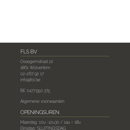
FLS BV
Ossegemstraat 22
1861 Wolvertem
02-267 92 17
info@fol.be
BE 0477.950.375
Algemene voorwaarden
OPENINGSUREN
Maandag: 10u -12u30 / 14u – 18u
Dinsdag: SLUITINGSDAG