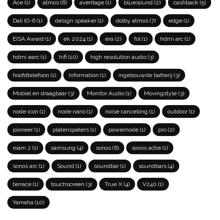
Ace
(1)
atmos
(6)
aventage
(1)
bluesound
(2)
cashback
(5)
Dali IO-6
(1)
design speaker
(1)
dolby atmos
(7)
edge
(1)
EISA Award
(1)
ek 2024
(1)
era
(2)
fol
(1)
hdmi arc
(1)
hdmi earc
(1)
hifi
(10)
high resolution audio
(3)
hoofdtelefoon
(1)
Information
(1)
ingebouwde batterij
(3)
Mobiel en draagbaar
(3)
Monitor Audio
(1)
Movingstyle
(3)
node icon
(1)
node nano
(1)
noise cancelling
(1)
outdoor
(1)
pioneer
(1)
platenspelers
(1)
powernode
(1)
pro
(2)
roam 2
(1)
samsung
(4)
sonos
(6)
sonos actie
(1)
sonos arc
(1)
Sound
(1)
soundbar
(1)
soundbars
(4)
terrace
(1)
touchscreen
(3)
True X
(4)
V240
(1)
Yamaha
(10)