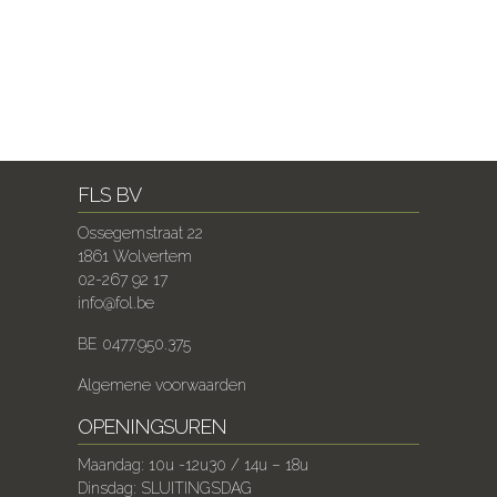
FLS BV
Ossegemstraat 22
1861 Wolvertem
02-267 92 17
info@fol.be
BE 0477.950.375
Algemene voorwaarden
OPENINGSUREN
Maandag: 10u -12u30 / 14u – 18u
Dinsdag: SLUITINGSDAG